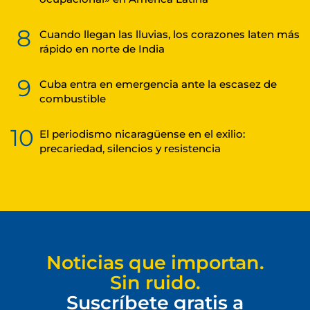
8
Cuando llegan las lluvias, los corazones laten más
rápido en norte de India
9
Cuba entra en emergencia ante la escasez de
combustible
10
El periodismo nicaragüense en el exilio:
precariedad, silencios y resistencia
Noticias que importan.
Sin ruido.
Suscríbete gratis a