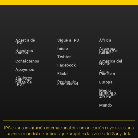
Acerca de
Sigue a IPS
África
IPS
Inicio
América
Nuestros
Latina y el
socios
Caribe
Twitter
Contáctenos
América del
Norte
Facebook
Apóyenos
Asia-
Flickr
Pacífico
¿Quieres
publicar
Reglas de
notas de
Europa
comunidad
IPS?
Medio
Oriente y
Norte de
África
Mundo
IPS es una institución internacional de comunicación cuyo eje es una
agencia mundial de noticias que amplifica las voces del Sur y de la