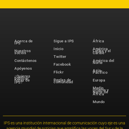
Acerca de
Sigue a IPS
África
IPS
Inicio
América
Nuestros
Latina y el
socios
Caribe
Twitter
Contáctenos
América del
Norte
Facebook
Apóyenos
Asia-
Flickr
Pacífico
¿Quieres
publicar
Reglas de
notas de
Europa
comunidad
IPS?
Medio
Oriente y
Norte de
África
Mundo
IPS es una institución internacional de comunicación cuyo eje es una
agencia mundial de noticias que amplifica las voces del Sur y de la