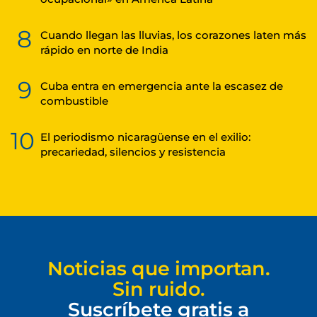
8
Cuando llegan las lluvias, los corazones laten más
rápido en norte de India
9
Cuba entra en emergencia ante la escasez de
combustible
10
El periodismo nicaragüense en el exilio:
precariedad, silencios y resistencia
Noticias que importan.
Sin ruido.
Suscríbete gratis a