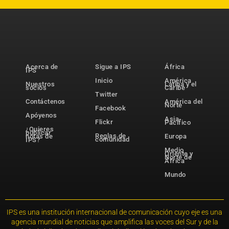
Acerca de
Sigue a IPS
África
IPS
Inicio
América
Nuestros
Latina y el
socios
Caribe
Twitter
Contáctenos
América del
Norte
Facebook
Apóyenos
Asia-
Flickr
Pacífico
¿Quieres
publicar
Reglas de
notas de
Europa
comunidad
IPS?
Medio
Oriente y
Norte de
África
Mundo
IPS es una institución internacional de comunicación cuyo eje es una
agencia mundial de noticias que amplifica las voces del Sur y de la