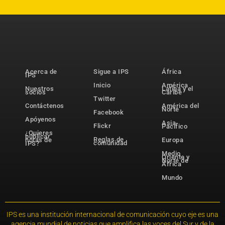
Acerca de
Sigue a IPS
África
IPS
Inicio
América
Nuestros
Latina y el
socios
Caribe
Twitter
Contáctenos
América del
Norte
Facebook
Apóyenos
Asia-
Flickr
Pacífico
¿Quieres
publicar
Reglas de
notas de
Europa
comunidad
IPS?
Medio
Oriente y
Norte de
África
Mundo
IPS es una institución internacional de comunicación cuyo eje es una
agencia mundial de noticias que amplifica las voces del Sur y de la