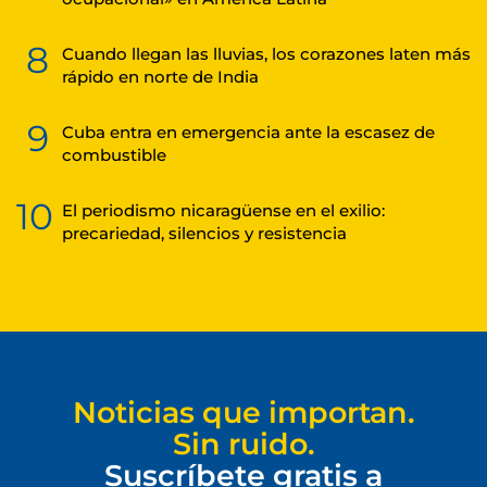
8
Cuando llegan las lluvias, los corazones laten más
rápido en norte de India
9
Cuba entra en emergencia ante la escasez de
combustible
10
El periodismo nicaragüense en el exilio:
precariedad, silencios y resistencia
Noticias que importan.
Sin ruido.
Suscríbete gratis a