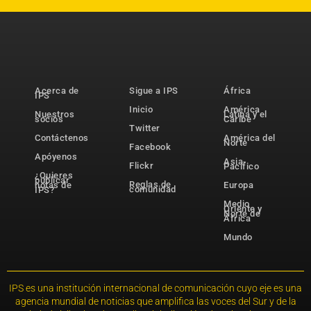
Acerca de
Sigue a IPS
África
IPS
Inicio
América
Nuestros
Latina y el
socios
Caribe
Twitter
Contáctenos
América del
Norte
Facebook
Apóyenos
Asia-
Flickr
Pacífico
¿Quieres
publicar
Reglas de
notas de
Europa
comunidad
IPS?
Medio
Oriente y
Norte de
África
Mundo
IPS es una institución internacional de comunicación cuyo eje es una
agencia mundial de noticias que amplifica las voces del Sur y de la