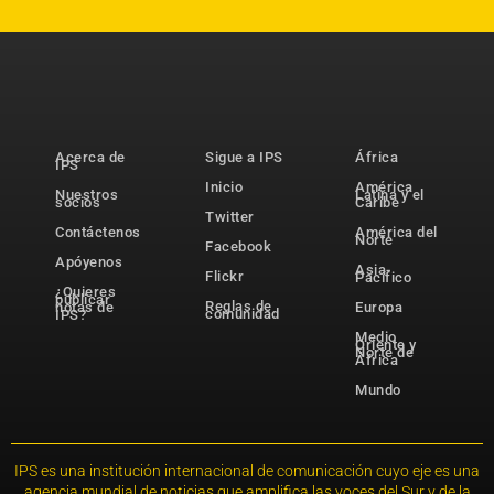
Acerca de
Sigue a IPS
África
IPS
Inicio
América
Nuestros
Latina y el
socios
Caribe
Twitter
Contáctenos
América del
Norte
Facebook
Apóyenos
Asia-
Flickr
Pacífico
¿Quieres
publicar
Reglas de
notas de
Europa
comunidad
IPS?
Medio
Oriente y
Norte de
África
Mundo
IPS es una institución internacional de comunicación cuyo eje es una
agencia mundial de noticias que amplifica las voces del Sur y de la