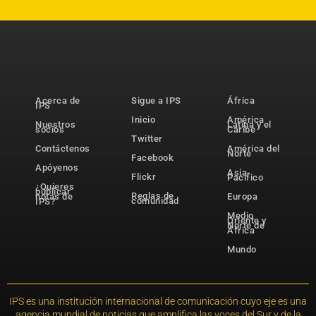
Acerca de
Sigue a IPS
África
IPS
Inicio
América
Nuestros
Latina y el
socios
Caribe
Twitter
Contáctenos
América del
Norte
Facebook
Apóyenos
Asia-
Flickr
Pacífico
¿Quieres
publicar
Reglas de
notas de
Europa
comunidad
IPS?
Medio
Oriente y
Norte de
África
Mundo
IPS es una institución internacional de comunicación cuyo eje es una
agencia mundial de noticias que amplifica las voces del Sur y de la