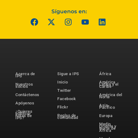
Síguenos en:
Acerca de
Sigue a IPS
África
IPS
Inicio
América
Nuestros
Latina y el
socios
Caribe
Twitter
Contáctenos
América del
Norte
Facebook
Apóyenos
Asia-
Flickr
Pacífico
¿Quieres
publicar
Reglas de
notas de
Europa
comunidad
IPS?
Medio
Oriente y
Norte de
África