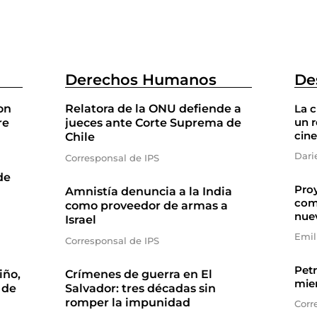
Derechos Humanos
De
on
Relatora de la ONU defiende a
La 
un r
re
jueces ante Corte Suprema de
cine
Chile
Dari
Corresponsal de IPS
de
Proy
Amnistía denuncia a la India
com
como proveedor de armas a
nue
Israel
Emil
Corresponsal de IPS
Petr
iño,
Crímenes de guerra en El
mien
 de
Salvador: tres décadas sin
romper la impunidad
Corr