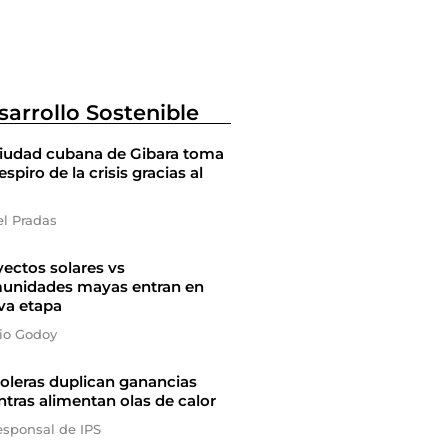
sarrollo Sostenible
ciudad cubana de Gibara toma
espiro de la crisis gracias al
el Pradas
ectos solares vs
unidades mayas entran en
va etapa
io Godoy
oleras duplican ganancias
tras alimentan olas de calor
esponsal de IPS