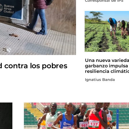
Corresponsal de IPS
Una nueva varied
d contra los pobres
garbanzo impulsa 
resiliencia climáti
Ignatius Banda