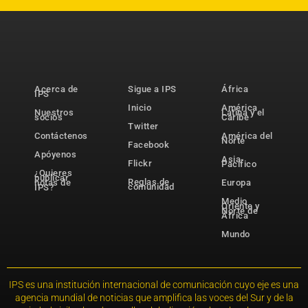
Acerca de
Sigue a IPS
África
IPS
Inicio
América
Nuestros
Latina y el
socios
Caribe
Twitter
Contáctenos
América del
Norte
Facebook
Apóyenos
Asia-
Flickr
Pacífico
¿Quieres
publicar
Reglas de
notas de
Europa
comunidad
IPS?
Medio
Oriente y
Norte de
África
Mundo
IPS es una institución internacional de comunicación cuyo eje es una
agencia mundial de noticias que amplifica las voces del Sur y de la