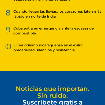
8
Cuando llegan las lluvias, los corazones laten más
rápido en norte de India
9
Cuba entra en emergencia ante la escasez de
combustible
10
El periodismo nicaragüense en el exilio:
precariedad, silencios y resistencia
Noticias que importan.
Sin ruido.
Suscríbete gratis a