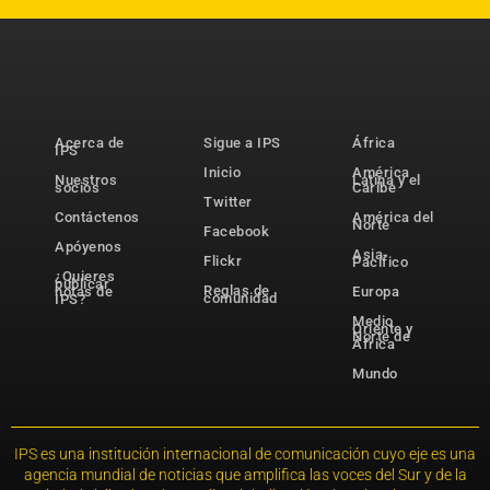
Acerca de
Sigue a IPS
África
IPS
Inicio
América
Nuestros
Latina y el
socios
Caribe
Twitter
Contáctenos
América del
Norte
Facebook
Apóyenos
Asia-
Flickr
Pacífico
¿Quieres
publicar
Reglas de
notas de
Europa
comunidad
IPS?
Medio
Oriente y
Norte de
África
Mundo
IPS es una institución internacional de comunicación cuyo eje es una
agencia mundial de noticias que amplifica las voces del Sur y de la