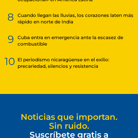
8
Cuando llegan las lluvias, los corazones laten más
rápido en norte de India
9
Cuba entra en emergencia ante la escasez de
combustible
10
El periodismo nicaragüense en el exilio:
precariedad, silencios y resistencia
Noticias que importan.
Sin ruido.
Suscríbete gratis a