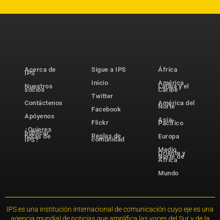
Acerca de
Sigue a IPS
África
IPS
Inicio
América
Nuestros
Latina y el
socios
Caribe
Twitter
Contáctenos
América del
Norte
Facebook
Apóyenos
Asia-
Flickr
Pacífico
¿Quieres
publicar
Reglas de
notas de
Europa
comunidad
IPS?
Medio
Oriente y
Norte de
África
Mundo
IPS es una institución internacional de comunicación cuyo eje es una
agencia mundial de noticias que amplifica las voces del Sur y de la