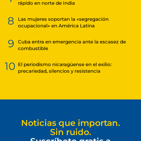
rápido en norte de India
8
Las mujeres soportan la «segregación
ocupacional» en América Latina
9
Cuba entra en emergencia ante la escasez de
combustible
10
El periodismo nicaragüense en el exilio:
precariedad, silencios y resistencia
Noticias que importan.
Sin ruido.