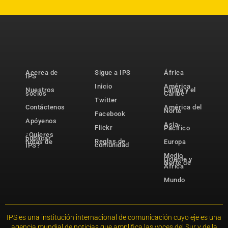
Acerca de
Sigue a IPS
África
IPS
Inicio
América
Nuestros
Latina y el
socios
Caribe
Twitter
Contáctenos
América del
Norte
Facebook
Apóyenos
Asia-
Flickr
Pacífico
¿Quieres
publicar
Reglas de
notas de
Europa
comunidad
IPS?
Medio
Oriente y
Norte de
África
Mundo
IPS es una institución internacional de comunicación cuyo eje es una
agencia mundial de noticias que amplifica las voces del Sur y de la