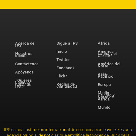
Acerca de
Sigue a IPS
África
IPS
Inicio
América
Nuestros
Latina y el
socios
Caribe
Twitter
Contáctenos
América del
Norte
Facebook
Apóyenos
Asia-
Flickr
Pacífico
¿Quieres
publicar
Reglas de
notas de
Europa
comunidad
IPS?
Medio
Oriente y
Norte de
África
Mundo
IPS es una institución internacional de comunicación cuyo eje es una
agencia mundial de noticias que amplifica las voces del Sur y de la