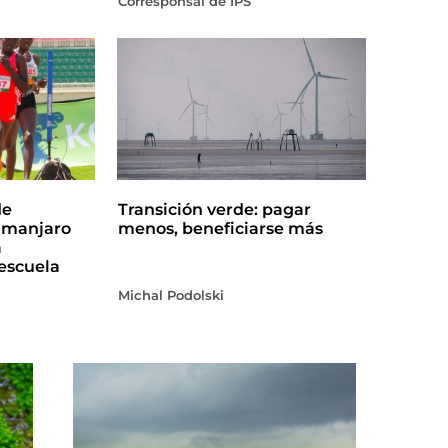
Corresponsal de IPS
de
Transición verde: pagar
limanjaro
menos, beneficiarse más
a
escuela
Michal Podolski