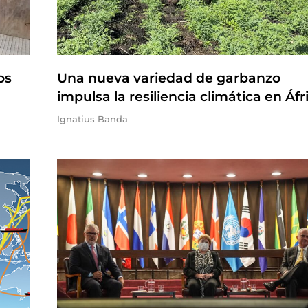
os
Una nueva variedad de garbanzo
impulsa la resiliencia climática en Áfr
Ignatius Banda