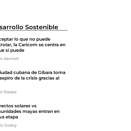
sarrollo Sostenible
ceptar lo que no puede
rolar, la Caricom se centra en
ue sí puede
on Kentish
ciudad cubana de Gibara toma
espiro de la crisis gracias al
el Pradas
ectos solares vs
unidades mayas entran en
va etapa
io Godoy