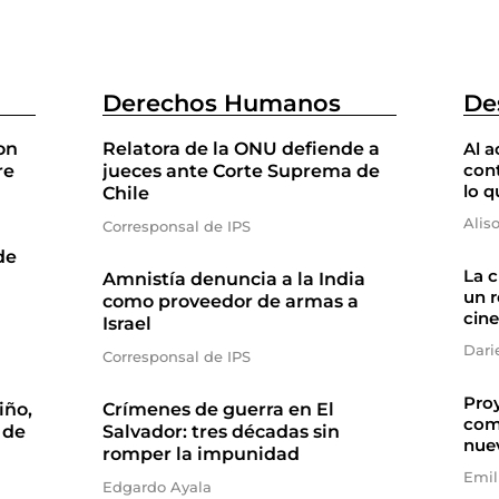
Derechos Humanos
De
on
Relatora de la ONU defiende a
Al a
cont
re
jueces ante Corte Suprema de
lo q
Chile
Alis
Corresponsal de IPS
de
La 
Amnistía denuncia a la India
un r
como proveedor de armas a
cine
Israel
Dari
Corresponsal de IPS
Proy
iño,
Crímenes de guerra en El
com
 de
Salvador: tres décadas sin
nue
romper la impunidad
Emil
Edgardo Ayala