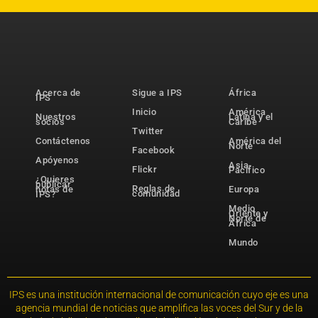
Acerca de
Sigue a IPS
África
IPS
Inicio
América
Nuestros
Latina y el
socios
Caribe
Twitter
Contáctenos
América del
Norte
Facebook
Apóyenos
Asia-
Flickr
Pacífico
¿Quieres
publicar
Reglas de
notas de
Europa
comunidad
IPS?
Medio
Oriente y
Norte de
África
Mundo
IPS es una institución internacional de comunicación cuyo eje es una
agencia mundial de noticias que amplifica las voces del Sur y de la