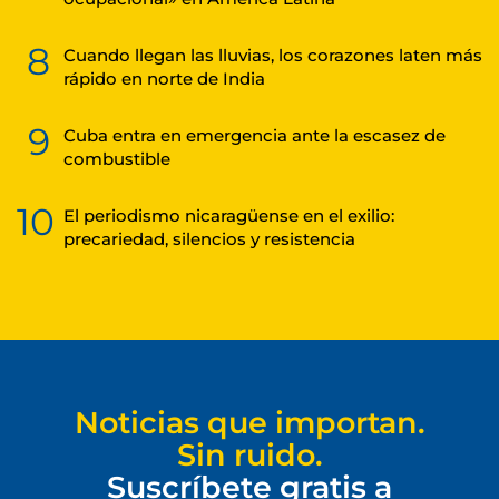
8
Cuando llegan las lluvias, los corazones laten más
rápido en norte de India
9
Cuba entra en emergencia ante la escasez de
combustible
10
El periodismo nicaragüense en el exilio:
precariedad, silencios y resistencia
Noticias que importan.
Sin ruido.
Suscríbete gratis a