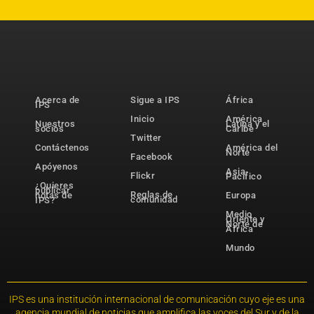
Acerca de
Sigue a IPS
África
IPS
Inicio
América
Nuestros
Latina y el
socios
Caribe
Twitter
Contáctenos
América del
Norte
Facebook
Apóyenos
Asia-
Flickr
Pacífico
¿Quieres
publicar
Reglas de
notas de
Europa
comunidad
IPS?
Medio
Oriente y
Norte de
África
Mundo
IPS es una institución internacional de comunicación cuyo eje es una
agencia mundial de noticias que amplifica las voces del Sur y de la