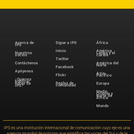
Acerca de
Sigue a IPS
África
IPS
Inicio
América
Nuestros
Latina y el
socios
Caribe
Twitter
Contáctenos
América del
Norte
Facebook
Apóyenos
Asia-
Flickr
Pacífico
¿Quieres
publicar
Reglas de
notas de
Europa
comunidad
IPS?
Medio
Oriente y
Norte de
África
Mundo
IPS es una institución internacional de comunicación cuyo eje es una
agencia mundial de noticias que amplifica las voces del Sur y de la