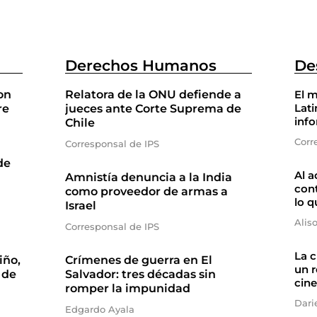
Derechos Humanos
De
on
Relatora de la ONU defiende a
El m
Lati
re
jueces ante Corte Suprema de
inf
Chile
Corr
Corresponsal de IPS
de
Al a
Amnistía denuncia a la India
cont
como proveedor de armas a
lo q
Israel
Alis
Corresponsal de IPS
La 
iño,
Crímenes de guerra en El
un r
 de
Salvador: tres décadas sin
cine
romper la impunidad
Dari
Edgardo Ayala