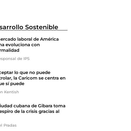
sarrollo Sostenible
ercado laboral de América
na evoluciona con
ormalidad
esponsal de IPS
ceptar lo que no puede
rolar, la Caricom se centra en
ue sí puede
on Kentish
ciudad cubana de Gibara toma
espiro de la crisis gracias al
el Pradas