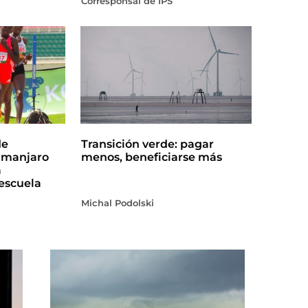
Corresponsal de IPS
de
Transición verde: pagar
limanjaro
menos, beneficiarse más
a
escuela
Michal Podolski