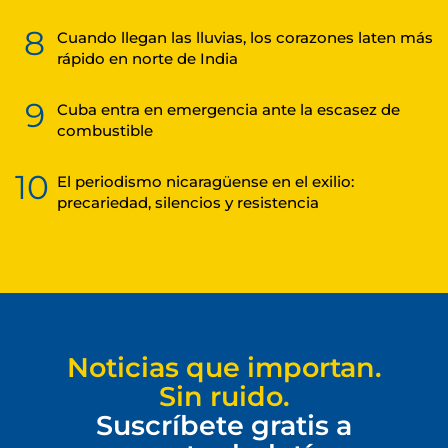
8
Cuando llegan las lluvias, los corazones laten más
rápido en norte de India
9
Cuba entra en emergencia ante la escasez de
combustible
10
El periodismo nicaragüense en el exilio:
precariedad, silencios y resistencia
Noticias que importan.
Sin ruido.
Suscríbete gratis a