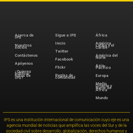
Acerca de
Sigue a IPS
África
IPS
Inicio
América
Nuestros
Latina y el
socios
Caribe
Twitter
Contáctenos
América del
Norte
Facebook
Apóyenos
Asia-
Flickr
Pacífico
¿Quieres
publicar
Reglas de
notas de
Europa
comunidad
IPS?
Medio
Oriente y
Norte de
África
Mundo
IPS es una institución internacional de comunicación cuyo eje es una
agencia mundial de noticias que amplifica las voces del Sur y de la
sociedad civil sobre desarrollo, globalización, derechos humanos y