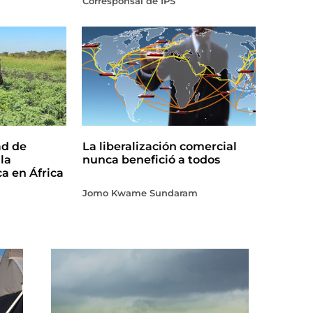
Corresponsal de IPS
ad de
La liberalización comercial
la
nunca benefició a todos
ca en África
Jomo Kwame Sundaram