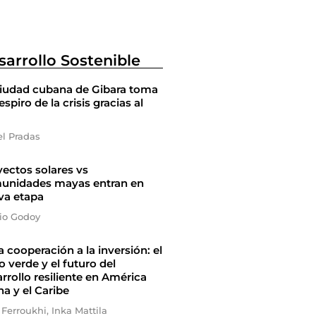
sarrollo Sostenible
ciudad cubana de Gibara toma
espiro de la crisis gracias al
el Pradas
ectos solares vs
unidades mayas entran en
va etapa
io Godoy
a cooperación a la inversión: el
 verde y el futuro del
rrollo resiliente en América
na y el Caribe
 Ferroukhi, Inka Mattila