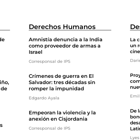
Derechos Humanos
De
de
Amnistía denuncia a la India
La 
un r
como proveedor de armas a
cine
Israel
Dari
Corresponsal de IPS
Proy
Crímenes de guerra en El
com
iño,
Salvador: tres décadas sin
nue
 de
romper la impunidad
Emil
Edgardo Ayala
De l
Empeoran la violencia y la
bono
anexión en Cisjordania
desa
s
Corresponsal de IPS
Lati
Lyes