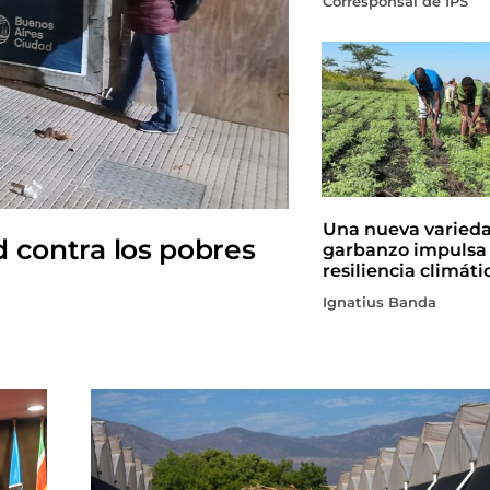
Corresponsal de IPS
Una nueva varied
d contra los pobres
garbanzo impulsa 
resiliencia climáti
Ignatius Banda