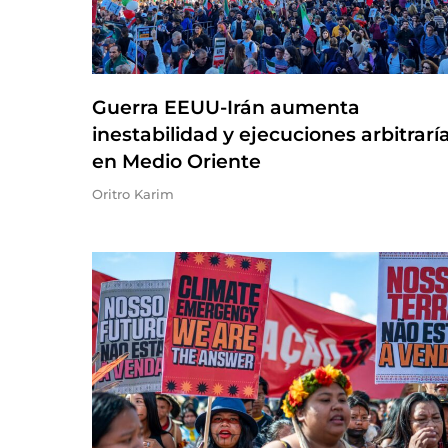
Guerra EEUU-Irán aumenta
inestabilidad y ejecuciones arbitrarí
en Medio Oriente
Oritro Karim