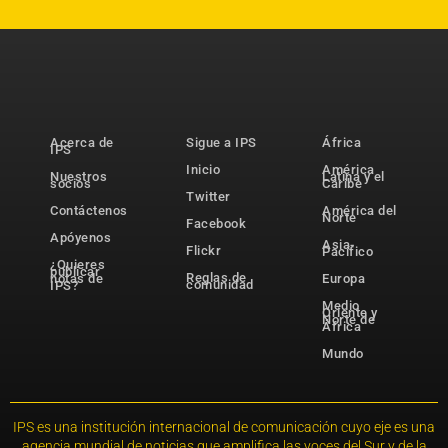
Acerca de
Sigue a IPS
África
IPS
Inicio
América
Nuestros
Latina y el
socios
Caribe
Twitter
Contáctenos
América del
Norte
Facebook
Apóyenos
Asia-
Flickr
Pacífico
¿Quieres
publicar
Reglas de
notas de
Europa
comunidad
IPS?
Medio
Oriente y
Norte de
África
Mundo
IPS es una institución internacional de comunicación cuyo eje es una
agencia mundial de noticias que amplifica las voces del Sur y de la