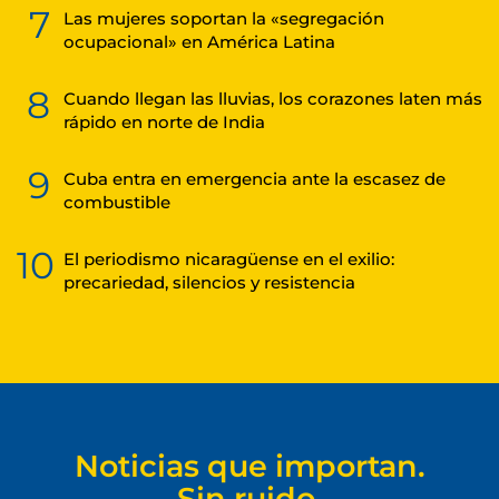
7
Las mujeres soportan la «segregación
ocupacional» en América Latina
8
Cuando llegan las lluvias, los corazones laten más
rápido en norte de India
9
Cuba entra en emergencia ante la escasez de
combustible
10
El periodismo nicaragüense en el exilio:
precariedad, silencios y resistencia
Noticias que importan.
Sin ruido.