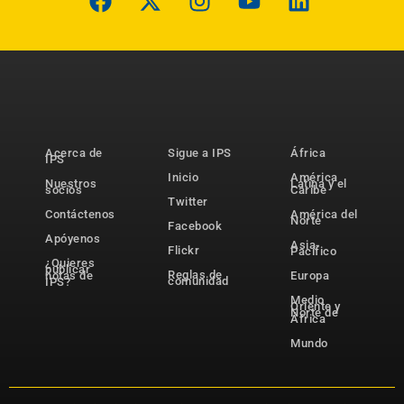
Acerca de
Sigue a IPS
África
IPS
Inicio
América
Nuestros
Latina y el
socios
Caribe
Twitter
Contáctenos
América del
Norte
Facebook
Apóyenos
Asia-
Flickr
Pacífico
¿Quieres
publicar
Reglas de
notas de
Europa
comunidad
IPS?
Medio
Oriente y
Norte de
África
Mundo