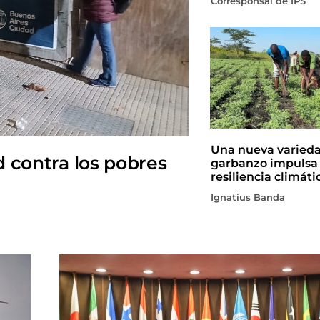
Corresponsal de IPS
Una nueva varied
d contra los pobres
garbanzo impulsa 
resiliencia climáti
Ignatius Banda