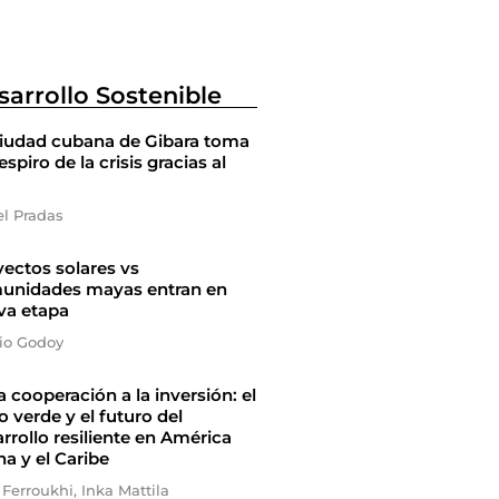
sarrollo Sostenible
ciudad cubana de Gibara toma
espiro de la crisis gracias al
el Pradas
ectos solares vs
unidades mayas entran en
va etapa
io Godoy
a cooperación a la inversión: el
 verde y el futuro del
rrollo resiliente en América
na y el Caribe
 Ferroukhi, Inka Mattila