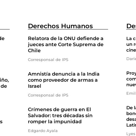
Derechos Humanos
De
de
Relatora de la ONU defiende a
La 
un r
jueces ante Corte Suprema de
cine
Chile
Dari
Corresponsal de IPS
Proy
Amnistía denuncia a la India
com
iño,
como proveedor de armas a
nue
 de
Israel
Emil
Corresponsal de IPS
De l
Crímenes de guerra en El
bono
Salvador: tres décadas sin
desa
s
romper la impunidad
Lati
Edgardo Ayala
Lyes