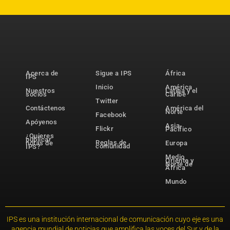
Acerca de
Sigue a IPS
África
IPS
Inicio
América
Nuestros
Latina y el
socios
Caribe
Twitter
Contáctenos
América del
Norte
Facebook
Apóyenos
Asia-
Flickr
Pacífico
¿Quieres
publicar
Reglas de
notas de
Europa
comunidad
IPS?
Medio
Oriente y
Norte de
África
Mundo
IPS es una institución internacional de comunicación cuyo eje es una
agencia mundial de noticias que amplifica las voces del Sur y de la