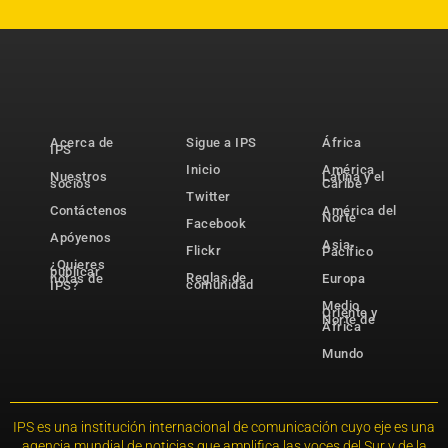
Acerca de
Sigue a IPS
África
IPS
Inicio
América
Nuestros
Latina y el
socios
Caribe
Twitter
Contáctenos
América del
Norte
Facebook
Apóyenos
Asia-
Flickr
Pacífico
¿Quieres
publicar
Reglas de
notas de
Europa
comunidad
IPS?
Medio
Oriente y
Norte de
África
Mundo
IPS es una institución internacional de comunicación cuyo eje es una
agencia mundial de noticias que amplifica las voces del Sur y de la