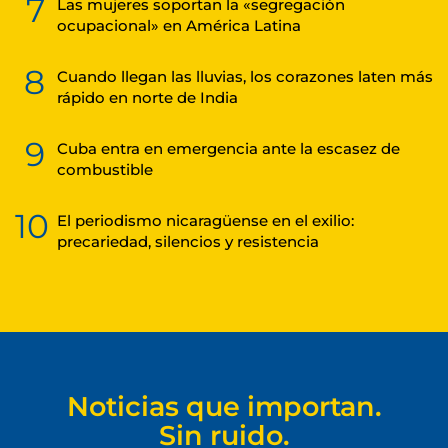
7
Las mujeres soportan la «segregación
ocupacional» en América Latina
8
Cuando llegan las lluvias, los corazones laten más
rápido en norte de India
9
Cuba entra en emergencia ante la escasez de
combustible
10
El periodismo nicaragüense en el exilio:
precariedad, silencios y resistencia
Noticias que importan.
Sin ruido.