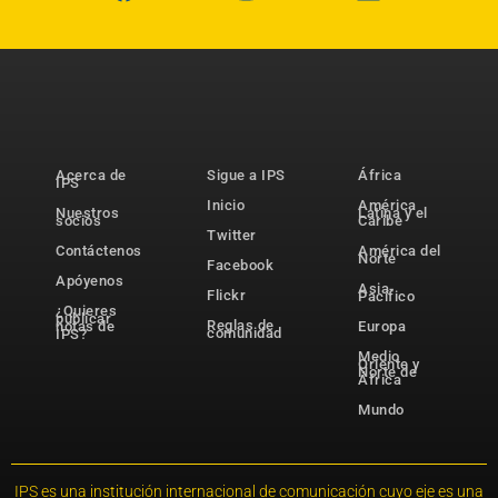
Acerca de
Sigue a IPS
África
IPS
Inicio
América
Nuestros
Latina y el
socios
Caribe
Twitter
Contáctenos
América del
Norte
Facebook
Apóyenos
Asia-
Flickr
Pacífico
¿Quieres
publicar
Reglas de
notas de
Europa
comunidad
IPS?
Medio
Oriente y
Norte de
África
Mundo
IPS es una institución internacional de comunicación cuyo eje es una