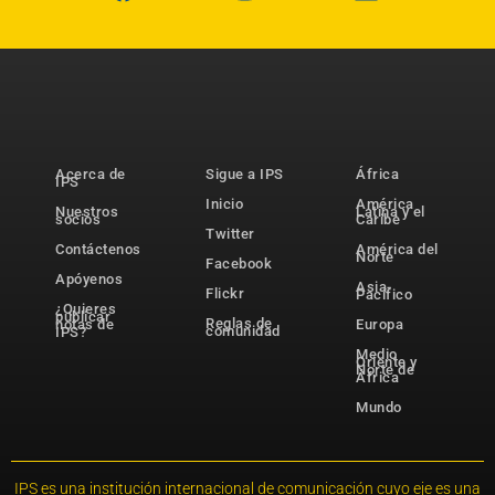
Acerca de
Sigue a IPS
África
IPS
Inicio
América
Nuestros
Latina y el
socios
Caribe
Twitter
Contáctenos
América del
Norte
Facebook
Apóyenos
Asia-
Flickr
Pacífico
¿Quieres
publicar
Reglas de
notas de
Europa
comunidad
IPS?
Medio
Oriente y
Norte de
África
Mundo
IPS es una institución internacional de comunicación cuyo eje es una