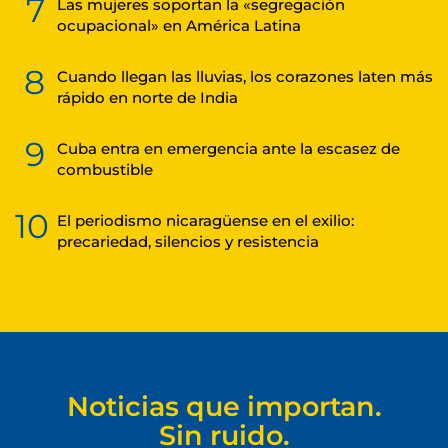
7
Las mujeres soportan la «segregación
ocupacional» en América Latina
8
Cuando llegan las lluvias, los corazones laten más
rápido en norte de India
9
Cuba entra en emergencia ante la escasez de
combustible
10
El periodismo nicaragüense en el exilio:
precariedad, silencios y resistencia
Noticias que importan.
Sin ruido.