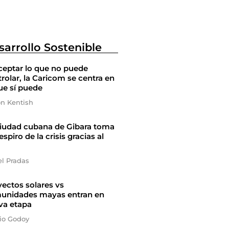
sarrollo Sostenible
ceptar lo que no puede
rolar, la Caricom se centra en
ue sí puede
on Kentish
ciudad cubana de Gibara toma
espiro de la crisis gracias al
el Pradas
ectos solares vs
unidades mayas entran en
va etapa
io Godoy