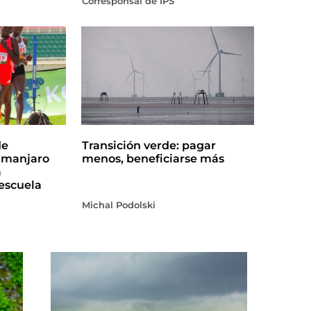
Corresponsal de IPS
de
Transición verde: pagar
limanjaro
menos, beneficiarse más
a
escuela
Michal Podolski