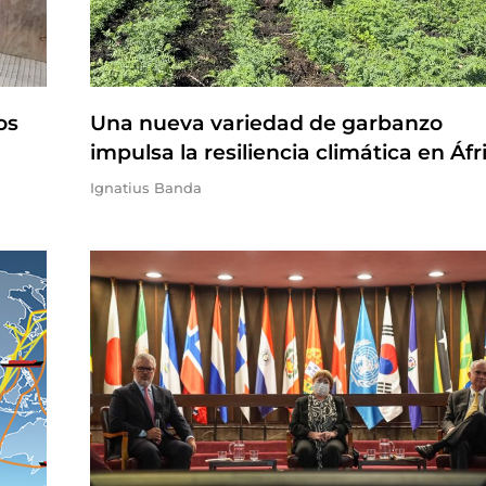
os
Una nueva variedad de garbanzo
impulsa la resiliencia climática en Áfr
Ignatius Banda