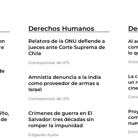
Derechos Humanos
De
on
Relatora de la ONU defiende a
Al a
cont
re
jueces ante Corte Suprema de
lo q
Chile
Alis
Corresponsal de IPS
de
La 
Amnistía denuncia a la India
un r
como proveedor de armas a
cine
Israel
Dari
Corresponsal de IPS
Proy
iño,
Crímenes de guerra en El
com
 de
Salvador: tres décadas sin
nue
romper la impunidad
Emil
Edgardo Ayala