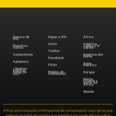
Acerca de
Sigue a IPS
África
IPS
Inicio
América
Nuestros
Latina y el
socios
Caribe
Twitter
Contáctenos
América del
Norte
Facebook
Apóyenos
Asia-
Flickr
Pacífico
¿Quieres
publicar
Reglas de
notas de
Europa
comunidad
IPS?
Medio
Oriente y
Norte de
África
Mundo
IPS es una institución internacional de comunicación cuyo eje es una
agencia mundial de noticias que amplifica las voces del Sur y de la