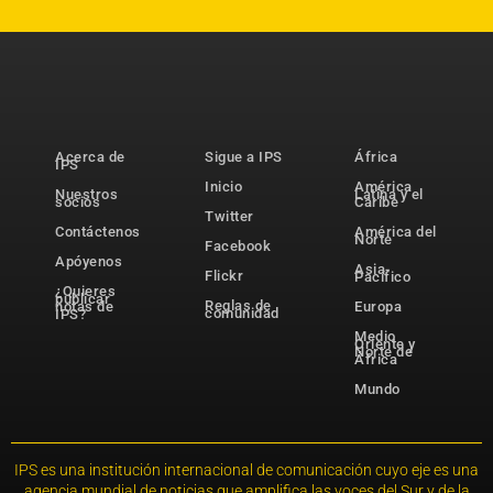
Acerca de
Sigue a IPS
África
IPS
Inicio
América
Nuestros
Latina y el
socios
Caribe
Twitter
Contáctenos
América del
Norte
Facebook
Apóyenos
Asia-
Flickr
Pacífico
¿Quieres
publicar
Reglas de
notas de
Europa
comunidad
IPS?
Medio
Oriente y
Norte de
África
Mundo
IPS es una institución internacional de comunicación cuyo eje es una
agencia mundial de noticias que amplifica las voces del Sur y de la