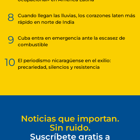
8
Cuando llegan las lluvias, los corazones laten más
rápido en norte de India
9
Cuba entra en emergencia ante la escasez de
combustible
10
El periodismo nicaragüense en el exilio:
precariedad, silencios y resistencia
Noticias que importan.
Sin ruido.
Suscríbete gratis a