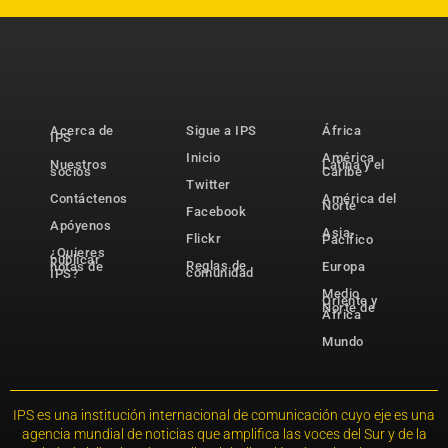
Acerca de
Sigue a IPS
África
IPS
Inicio
América
Nuestros
Latina y el
socios
Caribe
Twitter
Contáctenos
América del
Norte
Facebook
Apóyenos
Asia-
Flickr
Pacífico
¿Quieres
publicar
Reglas de
notas de
Europa
comunidad
IPS?
Medio
Oriente y
Norte de
África
Mundo
IPS es una institución internacional de comunicación cuyo eje es una
agencia mundial de noticias que amplifica las voces del Sur y de la