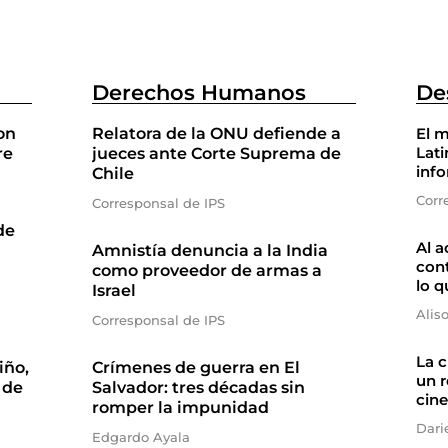
Derechos Humanos
De
on
Relatora de la ONU defiende a
El m
Lati
re
jueces ante Corte Suprema de
inf
Chile
Corr
Corresponsal de IPS
de
Al a
Amnistía denuncia a la India
cont
como proveedor de armas a
lo q
Israel
Alis
Corresponsal de IPS
La 
iño,
Crímenes de guerra en El
un r
 de
Salvador: tres décadas sin
cine
romper la impunidad
Dari
Edgardo Ayala