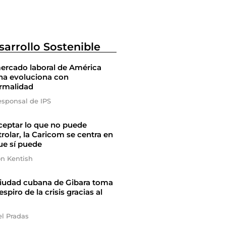
sarrollo Sostenible
ercado laboral de América
na evoluciona con
ormalidad
esponsal de IPS
ceptar lo que no puede
rolar, la Caricom se centra en
ue sí puede
on Kentish
ciudad cubana de Gibara toma
espiro de la crisis gracias al
el Pradas