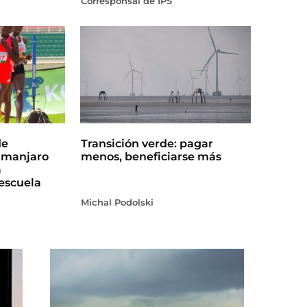
Corresponsal de IPS
de
Transición verde: pagar
limanjaro
menos, beneficiarse más
a
escuela
Michal Podolski