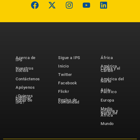
Acerca de
Sigue a IPS
África
IPS
Inicio
América
Nuestros
Latina y el
socios
Caribe
Twitter
Contáctenos
América del
Norte
Facebook
Apóyenos
Asia-
Flickr
Pacífico
¿Quieres
publicar
Reglas de
notas de
Europa
comunidad
IPS?
Medio
Oriente y
Norte de
África
Mundo