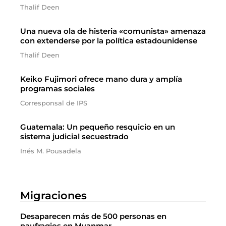
Thalif Deen
Una nueva ola de histeria «comunista» amenaza
con extenderse por la política estadounidense
Thalif Deen
Keiko Fujimori ofrece mano dura y amplía
programas sociales
Corresponsal de IPS
Guatemala: Un pequeño resquicio en un
sistema judicial secuestrado
Inés M. Pousadela
Migraciones
Desaparecen más de 500 personas en
naufragios en Myanmar