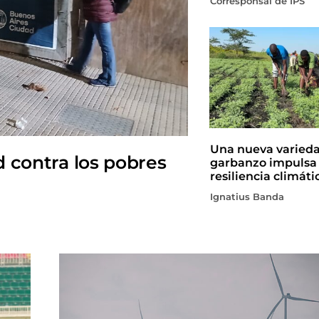
Corresponsal de IPS
Una nueva varied
d contra los pobres
garbanzo impulsa 
resiliencia climáti
Ignatius Banda