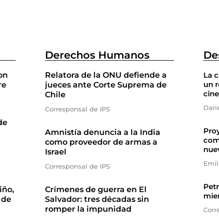
Derechos Humanos
De
on
Relatora de la ONU defiende a
La 
un r
re
jueces ante Corte Suprema de
cine
Chile
Dari
Corresponsal de IPS
de
Proy
Amnistía denuncia a la India
com
como proveedor de armas a
nue
Israel
Emil
Corresponsal de IPS
Petr
iño,
Crímenes de guerra en El
mien
 de
Salvador: tres décadas sin
romper la impunidad
Corr