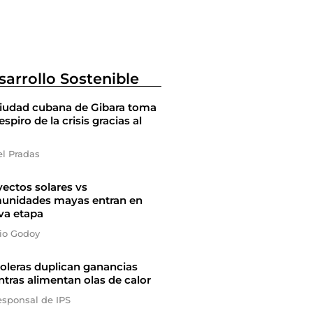
sarrollo Sostenible
ciudad cubana de Gibara toma
espiro de la crisis gracias al
el Pradas
ectos solares vs
unidades mayas entran en
va etapa
io Godoy
oleras duplican ganancias
tras alimentan olas de calor
esponsal de IPS