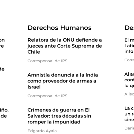
Derechos Humanos
De
on
Relatora de la ONU defiende a
El m
Lati
re
jueces ante Corte Suprema de
inf
Chile
Corr
Corresponsal de IPS
de
Al a
Amnistía denuncia a la India
cont
como proveedor de armas a
lo q
Israel
Alis
Corresponsal de IPS
La 
iño,
Crímenes de guerra en El
un r
 de
Salvador: tres décadas sin
cine
romper la impunidad
Dari
Edgardo Ayala