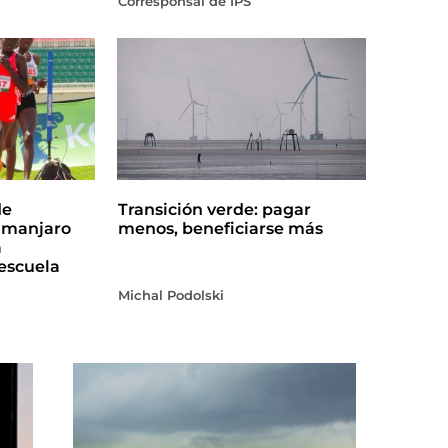
Corresponsal de IPS
de
Transición verde: pagar
limanjaro
menos, beneficiarse más
a
escuela
Michal Podolski