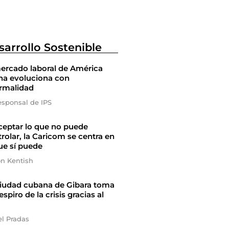
sarrollo Sostenible
ercado laboral de América
na evoluciona con
ormalidad
esponsal de IPS
ceptar lo que no puede
rolar, la Caricom se centra en
ue sí puede
on Kentish
ciudad cubana de Gibara toma
espiro de la crisis gracias al
el Pradas