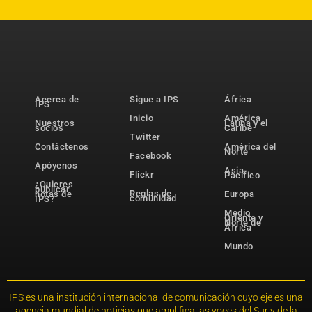
Acerca de
Sigue a IPS
África
IPS
Inicio
América
Nuestros
Latina y el
socios
Caribe
Twitter
Contáctenos
América del
Norte
Facebook
Apóyenos
Asia-
Flickr
Pacífico
¿Quieres
publicar
Reglas de
notas de
Europa
comunidad
IPS?
Medio
Oriente y
Norte de
África
Mundo
IPS es una institución internacional de comunicación cuyo eje es una
agencia mundial de noticias que amplifica las voces del Sur y de la