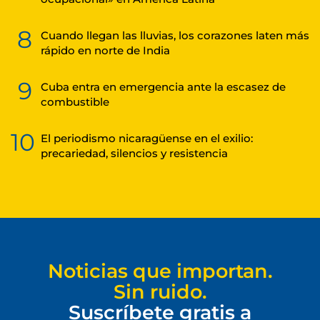
8
Cuando llegan las lluvias, los corazones laten más
rápido en norte de India
9
Cuba entra en emergencia ante la escasez de
combustible
10
El periodismo nicaragüense en el exilio:
precariedad, silencios y resistencia
Noticias que importan.
Sin ruido.
Suscríbete gratis a