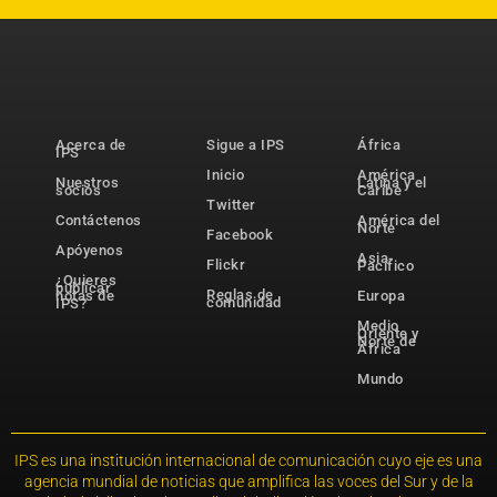
Acerca de
Sigue a IPS
África
IPS
Inicio
América
Nuestros
Latina y el
socios
Caribe
Twitter
Contáctenos
América del
Norte
Facebook
Apóyenos
Asia-
Flickr
Pacífico
¿Quieres
publicar
Reglas de
notas de
Europa
comunidad
IPS?
Medio
Oriente y
Norte de
África
Mundo
IPS es una institución internacional de comunicación cuyo eje es una
agencia mundial de noticias que amplifica las voces del Sur y de la