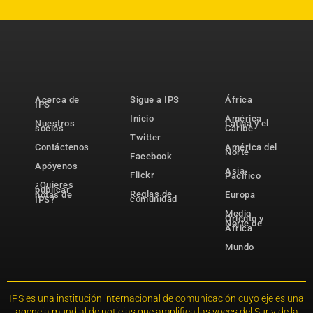
Acerca de
Sigue a IPS
África
IPS
Inicio
América
Nuestros
Latina y el
socios
Caribe
Twitter
Contáctenos
América del
Norte
Facebook
Apóyenos
Asia-
Flickr
Pacífico
¿Quieres
publicar
Reglas de
notas de
Europa
comunidad
IPS?
Medio
Oriente y
Norte de
África
Mundo
IPS es una institución internacional de comunicación cuyo eje es una
agencia mundial de noticias que amplifica las voces del Sur y de la