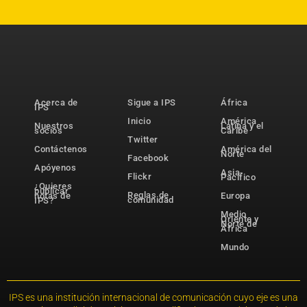
Acerca de
Sigue a IPS
África
IPS
Inicio
América
Nuestros
Latina y el
socios
Caribe
Twitter
Contáctenos
América del
Norte
Facebook
Apóyenos
Asia-
Flickr
Pacífico
¿Quieres
publicar
Reglas de
notas de
Europa
comunidad
IPS?
Medio
Oriente y
Norte de
África
Mundo
IPS es una institución internacional de comunicación cuyo eje es una