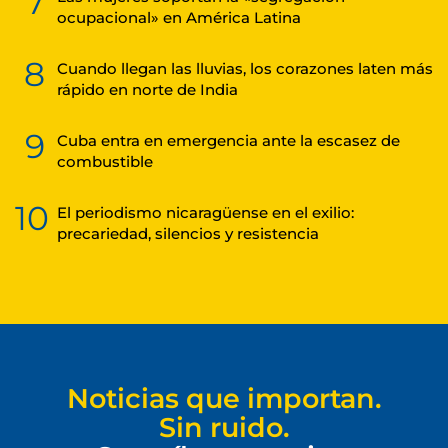
7
ocupacional» en América Latina
8
Cuando llegan las lluvias, los corazones laten más
rápido en norte de India
9
Cuba entra en emergencia ante la escasez de
combustible
10
El periodismo nicaragüense en el exilio:
precariedad, silencios y resistencia
Noticias que importan.
Sin ruido.