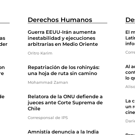
Derechos Humanos
De
Guerra EEUU-Irán aumenta
El m
Lati
as
inestabilidad y ejecuciones
inf
der
arbitrarías en Medio Oriente
Corr
Oritro Karim
Al a
on
Repatriación de los rohinyás:
cont
re
una hoja de ruta sin camino
lo q
Mohammad Zaman
Alis
de
Relatora de la ONU defiende a
La 
jueces ante Corte Suprema de
un r
Chile
cine
Corresponsal de IPS
Dari
Amnistía denuncia a la India