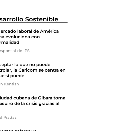
sarrollo Sostenible
ercado laboral de América
na evoluciona con
ormalidad
esponsal de IPS
ceptar lo que no puede
rolar, la Caricom se centra en
ue sí puede
on Kentish
ciudad cubana de Gibara toma
espiro de la crisis gracias al
el Pradas