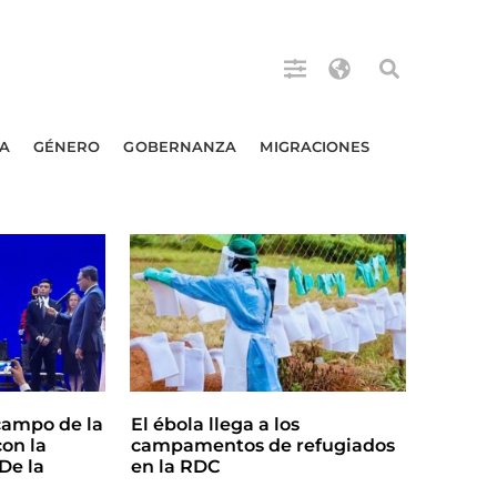
A
GÉNERO
GOBERNANZA
MIGRACIONES
campo de la
El ébola llega a los
on la
campamentos de refugiados
De la
en la RDC