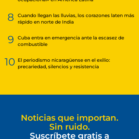
8
Cuando llegan las lluvias, los corazones laten más
rápido en norte de India
9
Cuba entra en emergencia ante la escasez de
combustible
10
El periodismo nicaragüense en el exilio:
precariedad, silencios y resistencia
Noticias que importan.
Sin ruido.
Suscríbete gratis a