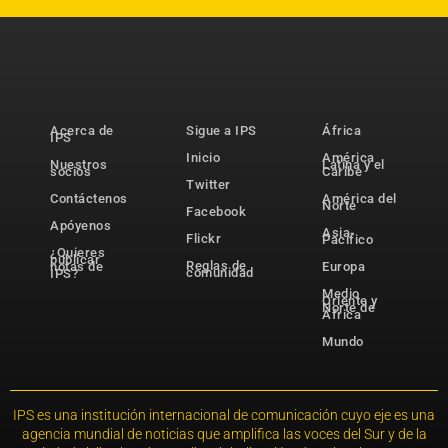
Acerca de
Sigue a IPS
África
IPS
Inicio
América
Nuestros
Latina y el
socios
Caribe
Twitter
Contáctenos
América del
Norte
Facebook
Apóyenos
Asia-
Flickr
Pacífico
¿Quieres
publicar
Reglas de
notas de
Europa
comunidad
IPS?
Medio
Oriente y
Norte de
África
Mundo
IPS es una institución internacional de comunicación cuyo eje es una
agencia mundial de noticias que amplifica las voces del Sur y de la