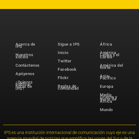
Acerca de
Sigue a IPS
África
IPS
Inicio
América
Nuestros
Latina y el
socios
Caribe
Twitter
Contáctenos
América del
Norte
Facebook
Apóyenos
Asia-
Flickr
Pacífico
¿Quieres
publicar
Reglas de
notas de
Europa
comunidad
IPS?
Medio
Oriente y
Norte de
África
Mundo
IPS es una institución internacional de comunicación cuyo eje es una
agencia mundial de noticias que amplifica las voces del Sur y de la