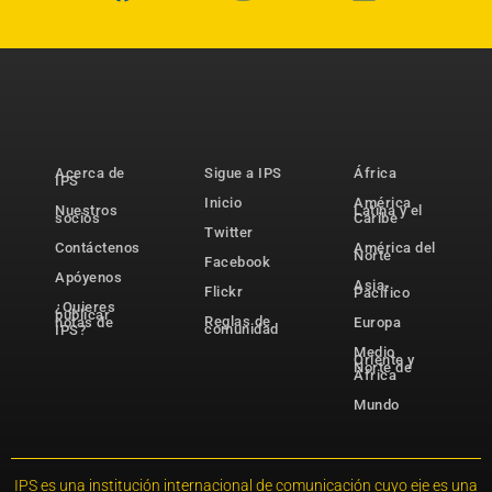
Acerca de
Sigue a IPS
África
IPS
Inicio
América
Nuestros
Latina y el
socios
Caribe
Twitter
Contáctenos
América del
Norte
Facebook
Apóyenos
Asia-
Flickr
Pacífico
¿Quieres
publicar
Reglas de
notas de
Europa
comunidad
IPS?
Medio
Oriente y
Norte de
África
Mundo
IPS es una institución internacional de comunicación cuyo eje es una