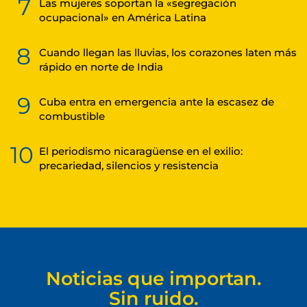
7
Las mujeres soportan la «segregación
ocupacional» en América Latina
8
Cuando llegan las lluvias, los corazones laten más
rápido en norte de India
9
Cuba entra en emergencia ante la escasez de
combustible
10
El periodismo nicaragüense en el exilio:
precariedad, silencios y resistencia
Noticias que importan.
Sin ruido.