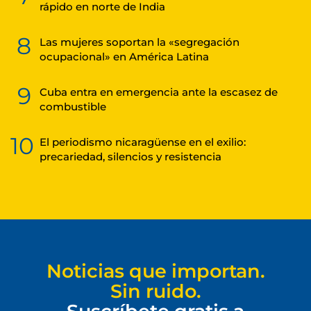
rápido en norte de India
8
Las mujeres soportan la «segregación
ocupacional» en América Latina
9
Cuba entra en emergencia ante la escasez de
combustible
10
El periodismo nicaragüense en el exilio:
precariedad, silencios y resistencia
Noticias que importan.
Sin ruido.