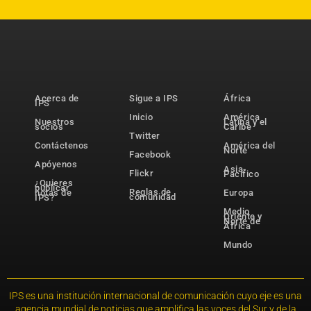
Acerca de
Sigue a IPS
África
IPS
Inicio
América
Nuestros
Latina y el
socios
Caribe
Twitter
Contáctenos
América del
Norte
Facebook
Apóyenos
Asia-
Flickr
Pacífico
¿Quieres
publicar
Reglas de
notas de
Europa
comunidad
IPS?
Medio
Oriente y
Norte de
África
Mundo
IPS es una institución internacional de comunicación cuyo eje es una
agencia mundial de noticias que amplifica las voces del Sur y de la