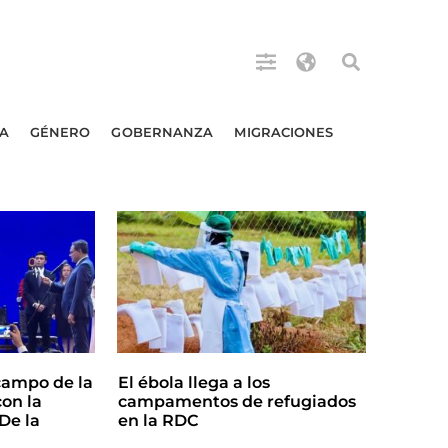
A
GÉNERO
GOBERNANZA
MIGRACIONES
campo de la
El ébola llega a los
on la
campamentos de refugiados
De la
en la RDC