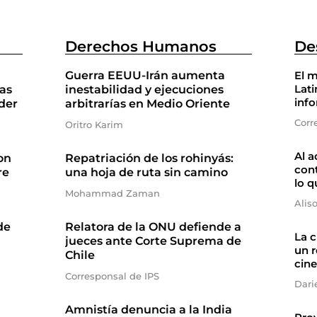
Derechos Humanos
De
Guerra EEUU-Irán aumenta
El m
Lati
as
inestabilidad y ejecuciones
inf
der
arbitrarías en Medio Oriente
Corr
Oritro Karim
Al a
on
Repatriación de los rohinyás:
cont
re
una hoja de ruta sin camino
lo q
Mohammad Zaman
Alis
de
Relatora de la ONU defiende a
La 
jueces ante Corte Suprema de
un r
Chile
cine
Corresponsal de IPS
Dari
Amnistía denuncia a la India