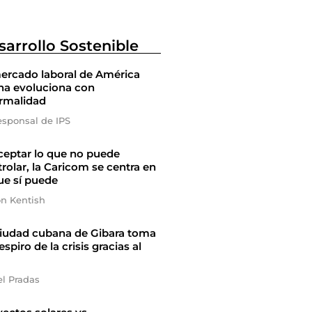
sarrollo Sostenible
ercado laboral de América
na evoluciona con
ormalidad
esponsal de IPS
ceptar lo que no puede
rolar, la Caricom se centra en
ue sí puede
on Kentish
ciudad cubana de Gibara toma
espiro de la crisis gracias al
el Pradas