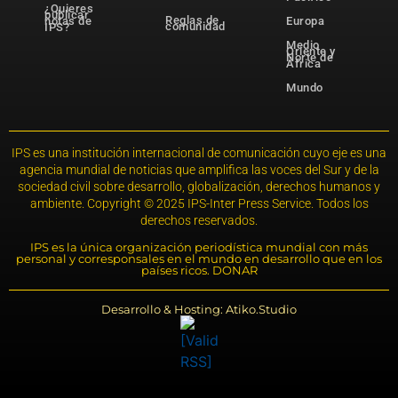
¿Quieres
publicar
Reglas de
notas de
Europa
comunidad
IPS?
Medio
Oriente y
Norte de
África
Mundo
IPS es una institución internacional de comunicación cuyo eje es una
agencia mundial de noticias que amplifica las voces del Sur y de la
sociedad civil sobre desarrollo, globalización, derechos humanos y
ambiente. Copyright © 2025 IPS-Inter Press Service. Todos los
derechos reservados.
IPS es la única organización periodística mundial con más
personal y corresponsales en el mundo en desarrollo que en los
países ricos. DONAR
Desarrollo & Hosting: Atiko.Studio