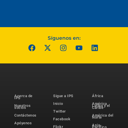
Síguenos en:
Acerca de
Sigue a IPS
África
IPS
Inicio
América
Nuestros
Latina y el
socios
Caribe
Twitter
Contáctenos
América del
Norte
Facebook
Apóyenos
Asia-
Flickr
Pacífico