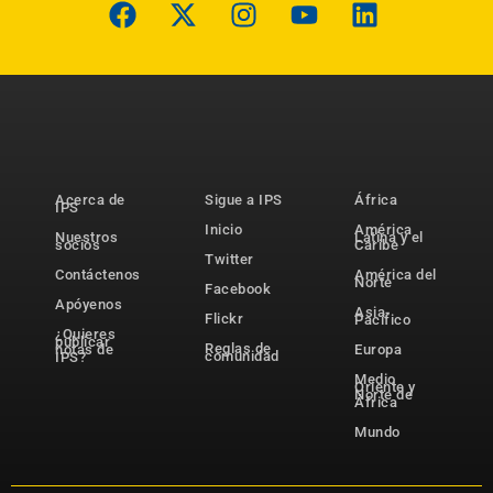
Acerca de
Sigue a IPS
África
IPS
Inicio
América
Nuestros
Latina y el
socios
Caribe
Twitter
Contáctenos
América del
Norte
Facebook
Apóyenos
Asia-
Flickr
Pacífico
¿Quieres
publicar
Reglas de
notas de
Europa
comunidad
IPS?
Medio
Oriente y
Norte de
África
Mundo