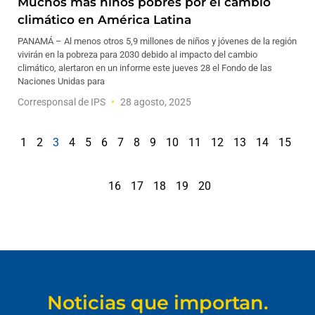
Muchos más niños pobres por el cambio
climático en América Latina
PANAMÁ – Al menos otros 5,9 millones de niños y jóvenes de la región
vivirán en la pobreza para 2030 debido al impacto del cambio
climático, alertaron en un informe este jueves 28 el Fondo de las
Naciones Unidas para
Corresponsal de IPS
28 agosto, 2025
1
2
3
4
5
6
7
8
9
10
11
12
13
14
15
16
17
18
19
20
Noticias que importan.