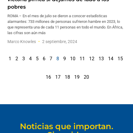
pobres
ROMA – En el mes de julio se dieron a conocer estadísticas
alarmantes: 733 millones de personas sufrieron hambre en 2023, lo
que representa una de cada 11 personas en todo el mundo. En África,
las cifras son aún más
Marco Knowles
2 septiembre, 2024
1
2
3
4
5
6
7
8
9
10
11
12
13
14
15
16
17
18
19
20
Noticias que importan.