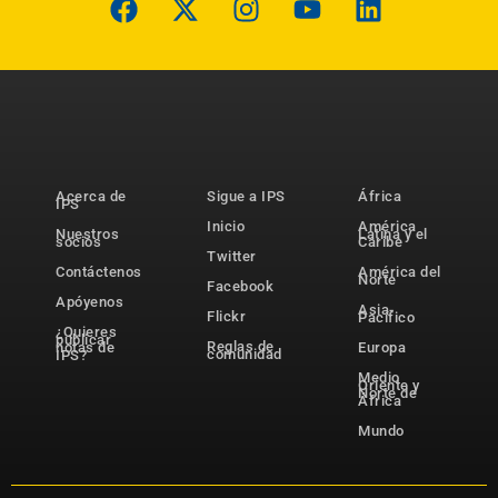
Acerca de
Sigue a IPS
África
IPS
Inicio
América
Nuestros
Latina y el
socios
Caribe
Twitter
Contáctenos
América del
Norte
Facebook
Apóyenos
Asia-
Flickr
Pacífico
¿Quieres
publicar
Reglas de
notas de
Europa
comunidad
IPS?
Medio
Oriente y
Norte de
África
Mundo