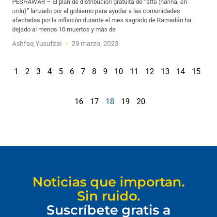
PESHAWAR – El plan de distribución gratuita de “atta (harina, en
urdu)” lanzado por el gobierno para ayudar a las comunidades
afectadas por la inflación durante el mes sagrado de Ramadán ha
dejado al menos 10 muertos y más de
Ashfaq Yusufzai
29 marzo, 2023
1
2
3
4
5
6
7
8
9
10
11
12
13
14
15
16
17
18
19
20
Noticias que importan.
Sin ruido.
Suscríbete gratis a