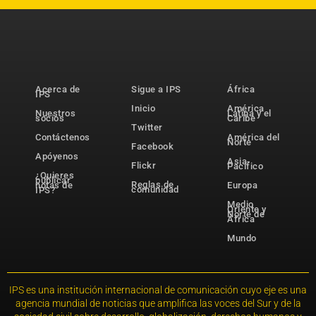
Acerca de
Sigue a IPS
África
IPS
Inicio
América
Nuestros
Latina y el
socios
Caribe
Twitter
Contáctenos
América del
Norte
Facebook
Apóyenos
Asia-
Flickr
Pacífico
¿Quieres
publicar
Reglas de
notas de
Europa
comunidad
IPS?
Medio
Oriente y
Norte de
África
Mundo
IPS es una institución internacional de comunicación cuyo eje es una
agencia mundial de noticias que amplifica las voces del Sur y de la